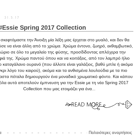
31.5.17
 #Essie Spring 2017 Collection
σκεφτόμαστε την Άνοιξη μία λέξη μας έρχεται στο μυαλό, και δεν θα
σε να είναι άλλη από το χρώμα. Χρώμα έντονο, ζωηρό, εκθαμβωτικό,
ώριο σε όλο το μεγαλείο της φύσης, προσδίδοντας απλόχερα την
ιά της. Χρώμα παντού όπου και να κοιτάξεις, από τον λαμπρό ήλιο
το καταγάλανο ουρανό (που άλλοτε είναι γαλάζιος, βαθύ μπλε ή ακόμα
γκρι λόγο του καιρού), ακόμα και τα ανθισμένα λουλούδια με τα πιο
αστα πέταλα δημιουργούν ένα μοναδικό χρωματικό φόντο. Και κάπου
όλα αυτά αποτελούν έμπνευση για την Essie με τη νέα Spring 2017
Collection που μας ετοιμάζει για ένα...
α
Παλαιότερες αναρτήσεις