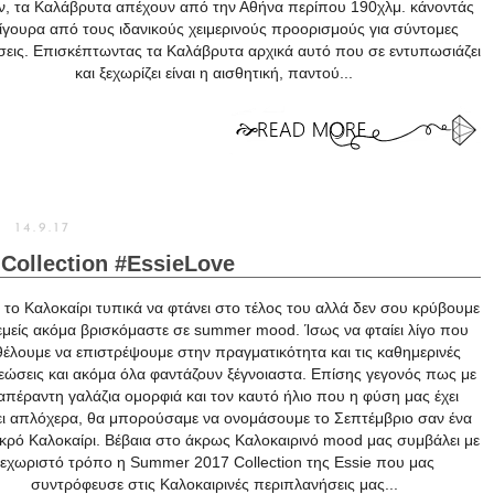
ν, τα Καλάβρυτα απέχουν από την Αθήνα περίπου 190χλμ. κάνοντάς
ίγουρα από τους ιδανικούς χειμερινούς προορισμούς για σύντομες
σεις. Επισκέπτωντας τα Καλάβρυτα αρχικά αυτό που σε εντυπωσιάζει
και ξεχωρίζει είναι η αισθητική, παντού...
14.9.17
Collection #EssieLove
το Καλοκαίρι τυπικά να φτάνει στο τέλος του αλλά δεν σου κρύβουμε
μείς ακόμα βρισκόμαστε σε summer mood. Ίσως να φταίει λίγο που
θέλουμε να επιστρέψουμε στην πραγματικότητα και τις καθημερινές
ώσεις και ακόμα όλα φαντάζουν ξέγνοιαστα. Επίσης γεγονός πως με
απέραντη γαλάζια ομορφιά και τον καυτό ήλιο που η φύση μας έχει
ει απλόχερα, θα μπορούσαμε να ονομάσουμε το Σεπτέμβριο σαν ένα
ικρό Καλοκαίρι. Βέβαια στο άκρως Καλοκαιρινό mood μας συμβάλει με
ξεχωριστό τρόπο η Summer 2017 Collection της Essie που μας
συντρόφευσε στις Καλοκαιρινές περιπλανήσεις μας...