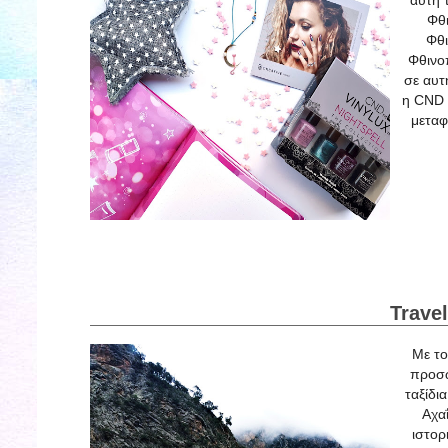
αυτή 
Φθι
Φθι
Φθινοπ
σε αυτ
η CND 
μεταφ
Trave
Με το
προσω
ταξίδι
Αχα
ιστορ