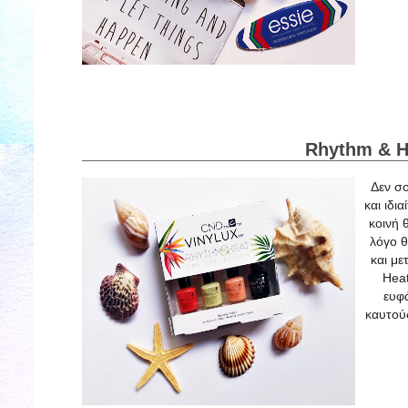
Rhythm & H
Δεν σο
και ιδι
κοινή 
λόγο θ
και με
Heat
ευφά
καυτούς