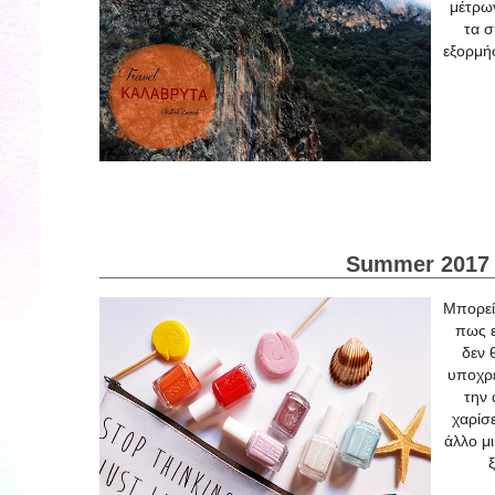
μέτρω
τα σ
εξορμή
Summer 2017 
Μπορεί 
πως ε
δεν 
υποχρε
την 
χαρίσ
άλλο μ