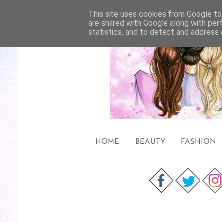
This site uses cookies from Google to 
are shared with Google along with per
statistics, and to detect and address 
HOME
BEAUTY
FASHION