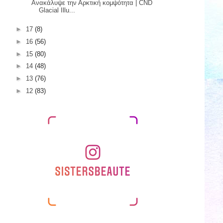
Ανακάλυψε την Αρκτική κομψότητα | CND
Glacial Illu...
►
17
(8)
►
16
(56)
►
15
(80)
►
14
(48)
►
13
(76)
►
12
(83)