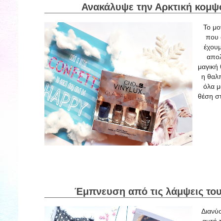
Ανακάλυψε την Αρκτική κομψότ
Το μο
που 
έχουμ
απολ
μαγική 
η θαλπ
όλα μ
θέση στ
Έμπνευση από τις λάμψεις του 
Διανύ