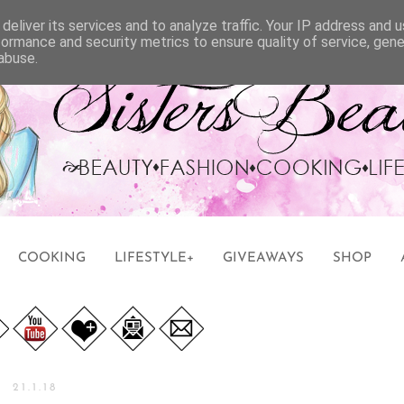
deliver its services and to analyze traffic. Your IP address and 
formance and security metrics to ensure quality of service, gen
abuse.
COOKING
LIFESTYLE+
GIVEAWAYS
SHOP
21.1.18