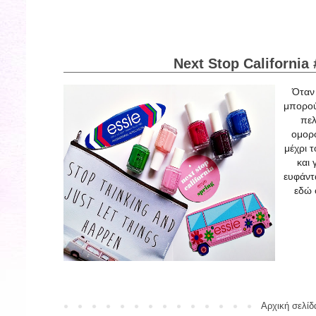
Next Stop California
Όταν 
μπορού
πελ
ομορφ
μέχρι 
και 
ευφάντ
εδώ 
Αρχική σελίδ