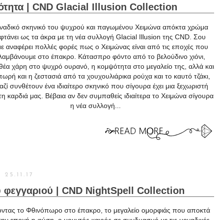
ητα | CND Glacial Illusion Collection
ναδικό σκηνικό του ψυχρού και παγωμένου Χειμώνα απόκτα χρώμα
φτάνει ως τα άκρα με τη νέα συλλογή Glacial Illusion της CND. Σου
ε αναφέρει πολλές φορές πως ο Χειμώνας είναι από τις εποχές που
αμβάνουμε στο έπακρο. Κάτασπρο φόντο από το βελούδινο χιόνι,
θέα χάρη στο ψυχρό ουρανό, η κομψότητα στο μεγαλείο της, αλλά και
ωρή και η ζεστασιά από τα χουχουλιάρικα ρούχα και το καυτό τζάκι,
αζί συνθέτουν ένα ιδιαίτερο σκηνικό που σίγουρα έχει μια ξεχωριστή
η καρδιά μας. Βέβαια αν δεν συμπαθείς ιδιαίτερα το Χειμώνα σίγουρα
η νέα συλλογή...
25.11.17
φεγγαριού | CND NightSpell Collection
οντας το Φθινόπωρο στο έπακρο, το μεγαλείο ομορφιάς που αποκτά