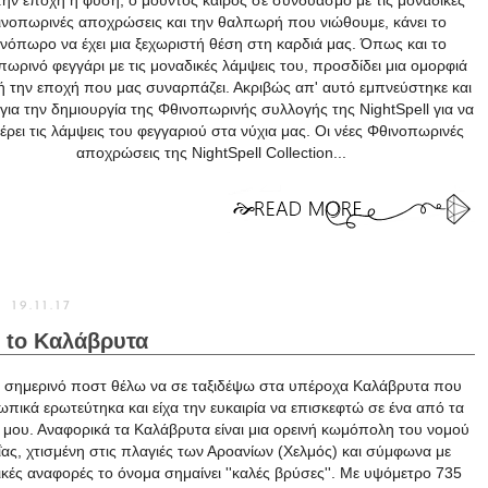
την εποχή η φύση, ο μουντός καιρός σε συνδυασμό με τις μοναδικές
νοπωρινές αποχρώσεις και την θαλπωρή που νιώθουμε, κάνει το
νόπωρο να έχει μια ξεχωριστή θέση στη καρδιά μας. Όπως και το
ωρινό φεγγάρι με τις μοναδικές λάμψεις του, προσδίδει μια ομορφιά
ή την εποχή που μας συναρπάζει. Ακριβώς απ' αυτό εμπνεύστηκε και
για την δημιουργία της Φθινοπωρινής συλλογής της NightSpell για να
έρει τις λάμψεις του φεγγαριού στα νύχια μας. Οι νέες Φθινοπωρινές
αποχρώσεις της NightSpell Collection...
19.11.17
l to Καλάβρυτα
 σημερινό ποστ θέλω να σε ταξιδέψω στα υπέροχα Καλάβρυτα που
πικά ερωτεύτηκα και είχα την ευκαιρία να επισκεφτώ σε ένα από τα
α μου. Αναφορικά τα Καλάβρυτα είναι μια ορεινή κωμόπολη του νομού
ΐας, χτισμένη στις πλαγιές των Αροανίων (Χελμός) και σύμφωνα με
ικές αναφορές το όνομα σημαίνει ''καλές βρύσες''. Με υψόμετρο 735