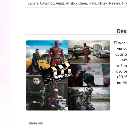
Labels:
Όλυμπος
,
Amita
,
Ariston
,
Gaea
,
Haul
,
Klinex
,
Nestea
,
Ni
Dea
Όπως έ
για ν
αγαπάν
νέ
πολυσ
στο σ
(2016
Tim Mi
Share on: