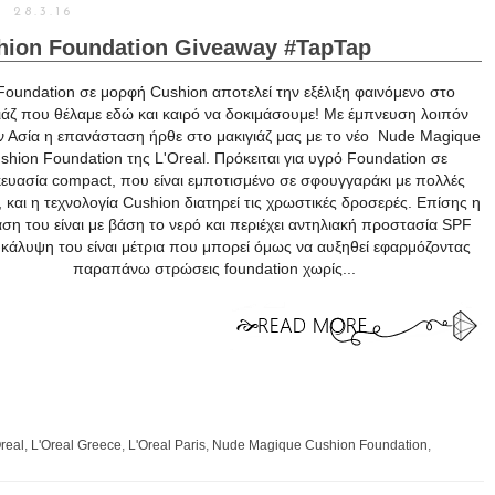
28.3.16
hion Foundation Giveaway #TapTap
Foundation σε μορφή Cushion αποτελεί την εξέλιξη φαινόμενο στο
ιάζ που θέλαμε εδώ και καιρό να δοκιμάσουμε! Με έμπνευση λοιπόν
ν Ασία η επανάσταση ήρθε στο μακιγιάζ μας με το νέο Nude Magique
shion Foundation της L'Oreal. Πρόκειται για υγρό Foundation σε
ευασία compact, που είναι εμποτισμένο σε σφουγγαράκι με πολλές
 και η τεχνολογία Cushion διατηρεί τις χρωστικές δροσερές. Επίσης η
ση του είναι με βάση το νερό και περιέχει αντηλιακή προστασία SPF
 κάλυψη του είναι μέτρια που μπορεί όμως να αυξηθεί εφαρμόζοντας
παραπάνω στρώσεις foundation χωρίς...
real
,
L'Oreal Greece
,
L'Oreal Paris
,
Nude Magique Cushion Foundation
,