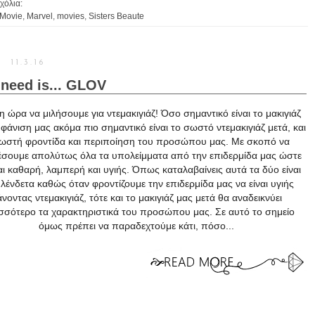
χόλια:
Movie
,
Marvel
,
movies
,
Sisters Beaute
11.3.16
 need is... GLOV
 ώρα να μιλήσουμε για ντεμακιγιάζ! Όσο σημαντικό είναι το μακιγιάζ
φάνιση μας ακόμα πιο σημαντικό είναι το σωστό ντεμακιγιάζ μετά, και
ωστή φροντίδα και περιποίηση του προσώπου μας. Με σκοπό να
έσουμε απολύτως όλα τα υπολείμματα από την επιδερμίδα μας ώστε
αι καθαρή, λαμπερή και υγιής. Όπως καταλαβαίνεις αυτά τα δύο είναι
λένδετα καθώς όταν φροντίζουμε την επιδερμίδα μας να είναι υγιής
άνοντας ντεμακιγιάζ, τότε και το μακιγιάζ μας μετά θα αναδεικνύει
σσότερο τα χαρακτηριστικά του προσώπου μας. Σε αυτό το σημείο
όμως πρέπει να παραδεχτούμε κάτι, πόσο...