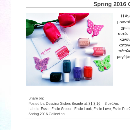
Spring 2016 
Η Άν
μουντά
χρώμ
αυτές 
κάνον
καταγ
πέταλ
μαγέψε
Share on:
Posted by:
Despina Sisters Beaute
at:
31.3.16
3 σχόλια:
Labels:
Essie
,
Essie Greece
,
Essie Look
,
Essie Love
,
Essie Pro 
Spring 2016 Collection