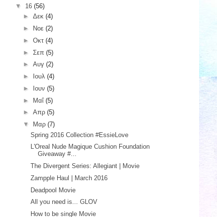
▼
16
(56)
►
Δεκ
(4)
►
Νοε
(2)
►
Οκτ
(4)
►
Σεπ
(5)
►
Αυγ
(2)
►
Ιουλ
(4)
►
Ιουν
(5)
►
Μαΐ
(5)
►
Απρ
(5)
▼
Μαρ
(7)
Spring 2016 Collection #EssieLove
L'Oreal Nude Magique Cushion Foundation
Giveaway #...
The Divergent Series: Allegiant | Movie
Zampple Haul | March 2016
Deadpool Movie
All you need is... GLOV
How to be single Movie