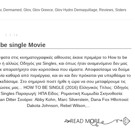
v
,
Dermamed
,
Glov
,
Glov Greece
,
Glov Hydro Demaquillage
,
Reviews
,
Sisters
3.3.16
be single Movie
φατα στις κινηματογραφικές αίθουσες έκανε πρεμιέρα το How to be
e ή αλλιώς Οδηγός για Singles, και όπως ήταν αναμενόμενο δεν μας
ε απαρατήρητο σαν κοριτσάκια που είμαστε. Αποφασίσαμε να δούμε
νία καθαρά από περιέργεια, και αν και δεν πρόκειται για υπερθέαμα το
κεδάσαμε. Στο σημερινό ποστ ήρθε η ώρα να σου μεταφέρουμε τις
ώσεις μας... HOW TO BE SINGLE (2016) Ελληνικός Τίτλος: Οδηγός
α Singles Παραγωγή: ΗΠΑ Είδος: Ρομαντική Κωμωδία Σκηνοθεσία:
ian Ditter Σενάριο: Abby Kohn, Marc Silverstein, Dana Fox Ηθοποιοί:
Dakota Johnson, Rebel Wilson,...