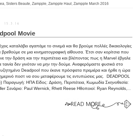
vea
,
Sisters Beaute
,
Zampple
,
Zampple Haul
,
Zampple March 2016
15.3.16
dpool Movie
χεις καταλάβει αγαπάμε το σινεμά και θα βρούμε πολλές δικαιολογίες
α βρεθούμε σε μια κινηματογραφική αίθουσα. Έτσι σαν κορίτσια που
ε την δράση και την περιπέτεια και βλέποντας πως η Marvel έβγαλε
α ταινία δεν γινόταν να μην την δούμε. Αναφερόμαστε φυσικά στο
υζητημένο Deadpool που έκανε πρόσφατα πρεμιέρα και ήρθε η ώρα
ημερινό ποστ να σου μεταφέρουμε τις εντυπώσεις μας. DEADPOOL
) Παραγωγή: ΗΠΑ Είδος: Δράση, Περιπέτεια, Κωμωδία Σκηνοθεσία:
ller Σενάριο: Paul Wernick, Rhett Reese Ηθοποιοί: Ryan Reynolds,...