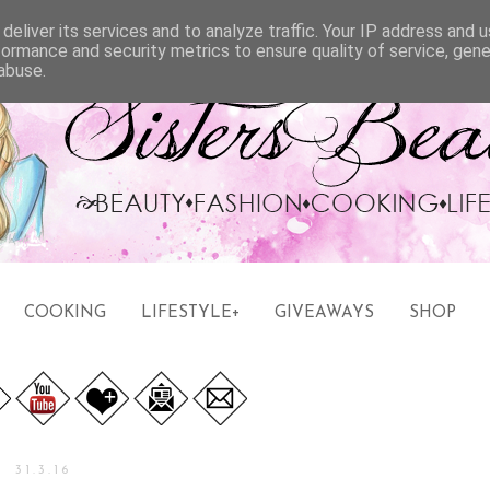
deliver its services and to analyze traffic. Your IP address and 
formance and security metrics to ensure quality of service, gen
abuse.
COOKING
LIFESTYLE+
GIVEAWAYS
SHOP
31.3.16