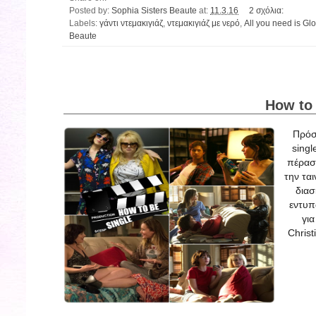
Posted by:
Sophia Sisters Beaute
at:
11.3.16
2 σχόλια:
Labels:
γάντι ντεμακιγιάζ
,
ντεμακιγιάζ με νερό
,
All you need is Glo
Beaute
How to 
Πρόσ
singl
πέρασ
την ται
διασ
εντυπ
γι
Christ