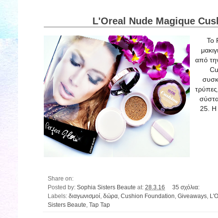
L'Oreal Nude Magique Cus
To 
μακιγ
από τη
Cu
συσκ
τρύπες,
σύστα
25. Η
Share on:
Posted by:
Sophia Sisters Beaute
at:
28.3.16
35 σχόλια:
Labels:
διαγωνισμοί
,
δώρα
,
Cushion Foundation
,
Giveaways
,
L'O
Sisters Beaute
,
Tap Tap