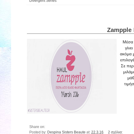
Divergent Series
Zampple 
Μέσα 
γίνε
ακόμα 
επιλογέ
Σε περί
μιλάμ
μάθ
τιμήσ
Share on:
Posted by:
Despina Sisters Beaute
at:
22.3.16
2 σχόλια: