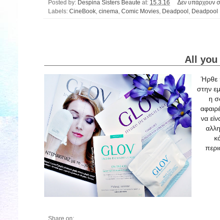
Posted by:
Despina Sisters Beaute
at:
15.3.16
Δεν υπάρχουν σ
Labels:
CineBook
,
cinema
,
Comic Movies
,
Deadpool
,
Deadpool 
All you
Ήρθε η
στην εμ
η σ
αφαιρ
να είν
αλλη
κ
περι
Share on: