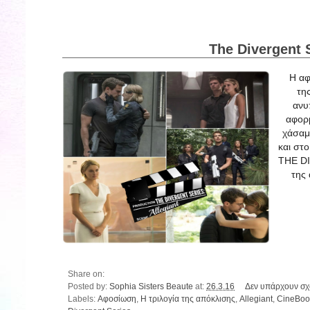
The Divergent S
Η αφ
τη
ανυ
αφορμ
χάσαμε
και στ
THE DI
της
Share on:
Posted by:
Sophia Sisters Beaute
at:
26.3.16
Δεν υπάρχουν σχ
Labels:
Αφοσίωση
,
Η τριλογία της απόκλισης
,
Allegiant
,
CineBoo