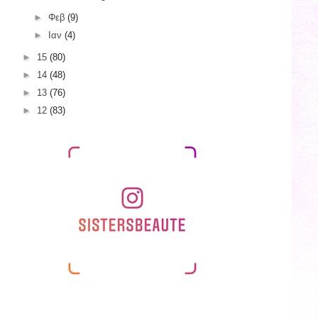
►
Φεβ
(9)
►
Ιαν
(4)
►
15
(80)
►
14
(48)
►
13
(76)
►
12
(83)