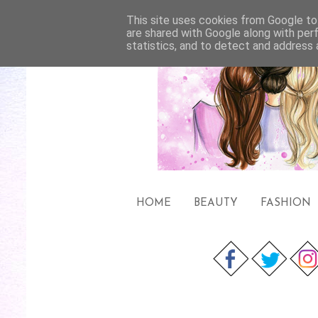
This site uses cookies from Google to 
are shared with Google along with per
statistics, and to detect and address 
HOME
BEAUTY
FASHION