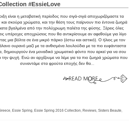
Collection #EssieLove
οιξη είναι η μεταβατική περίοδος που σιγά-σιγά αποχωριζόμαστε τα
 και σκούρα χρώματα, και την θέση τους παίρνουν πιο έντονα ζωηρά
ατα βγαλμένα από την πολύχρωμη παλέτα της φύσης. Ξέρεις όλες
τις υπέροχες αποχρώσεις που θα αντικρίσουμε αν αφεθούμε για λίγο
τας μια βόλτα σε ένα μικρό πάρκο (έστω και αστικό). Ο ήλιος με τον
άλανο ουρανό μαζί με τα ανθισμένα λουλούδια με τα πιο ευφάνταστα
α, δημιουργούν ένα μοναδικό χρωματικό φόντο που αρκεί για να σου
ι την ψυχή. Ενώ αν αρχίζουμε να λέμε για τα πιο ζωηρά χρώματα που
συναντάμε στα φρούτα εποχής δεν θα...
Greece
,
Essie Spring
,
Essie Spring 2016 Collection
,
Reviews
,
Sisters Beaute
,