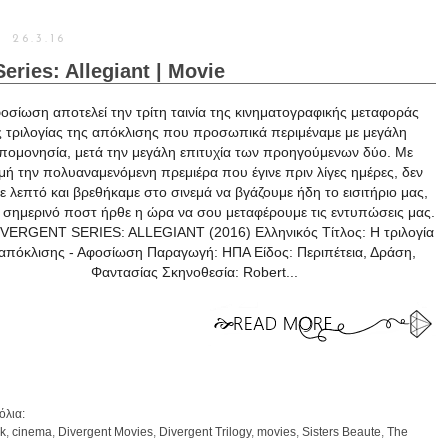
26.3.16
eries: Allegiant | Movie
οσίωση αποτελεί την τρίτη ταινία της κινηματογραφικής μεταφοράς
ς τριλογίας της απόκλισης που προσωπικά περιμέναμε με μεγάλη
πομονησία, μετά την μεγάλη επιτυχία των προηγούμενων δύο. Με
ή την πολυαναμενόμενη πρεμιέρα που έγινε πριν λίγες ημέρες, δεν
 λεπτό και βρεθήκαμε στο σινεμά να βγάζουμε ήδη το εισιτήριο μας,
ο σημερινό ποστ ήρθε η ώρα να σου μεταφέρουμε τις εντυπώσεις μας.
VERGENT SERIES: ALLEGIANT (2016) Ελληνικός Τίτλος: Η τριλογία
 απόκλισης - Αφοσίωση Παραγωγή: ΗΠΑ Είδος: Περιπέτεια, Δράση,
Φαντασίας Σκηνοθεσία: Robert...
όλια:
k
,
cinema
,
Divergent Movies
,
Divergent Trilogy
,
movies
,
Sisters Beaute
,
The