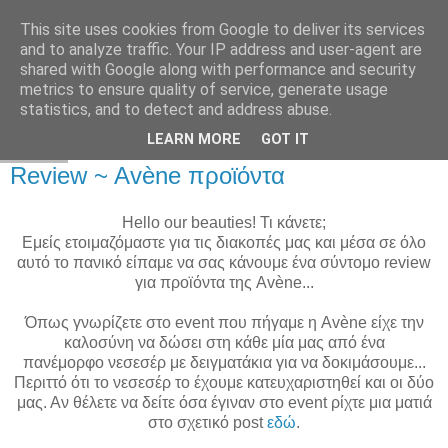
This site uses cookies from Google to deliver its services
and to analyze traffic. Your IP address and user-agent are
shared with Google along with performance and security
metrics to ensure quality of service, generate usage
statistics, and to detect and address abuse.
LEARN MORE
GOT IT
9.7.12
Review ~ Avène προϊόντα
Hello our beauties! Τι κάνετε;
Εμείς ετοιμαζόμαστε για τις διακοπές μας και μέσα σε όλο
αυτό το πανικό είπαμε να σας κάνουμε ένα σύντομο review
για προϊόντα της Avène...
Όπως
γνωρίζετε στο event που πήγαμε η Avène είχε την
καλοσύνη να δώσει στη κάθε μία μας από ένα
πανέμορφο νεσεσέρ με δειγματάκια για να δοκιμάσουμε...
Περιττό ότι το νεσεσέρ το έχουμε κατευχαριστηθεί και οι δύο
μας. Αν θέλετε να δείτε όσα έγιναν στο event ρίχτε μια ματιά
στο σχετικό post
εδώ
.