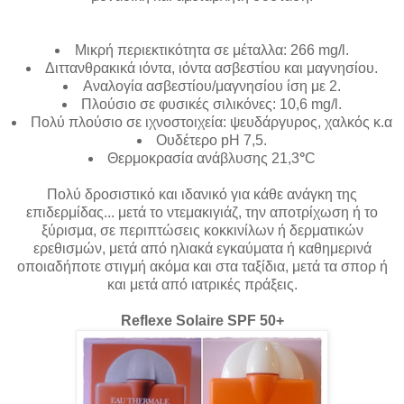
Μικρή περιεκτικότητα σε μέταλλα: 266 mg/l.
Διττανθρακικά ιόντα, ιόντα ασβεστίου και μαγνησίου.
Αναλογία ασβεστίου/μαγνησίου ίση με 2.
Πλούσιο σε φυσικές σιλικόνες: 10,6 mg/l.
Πολύ πλούσιο σε ιχνοστοιχεία: ψευδάργυρος, χαλκός κ.α
Ουδέτερο pH 7,5.
Θερμοκρασία ανάβλυσης 21,3
°
C
Πολύ δροσιστικό και ιδανικό για κάθε ανάγκη της
επιδερμίδας... μετά το ντεμακιγιάζ, την αποτρίχωση ή το
ξύρισμα, σε περιπτώσεις κοκκινίλων ή δερματικών
ερεθισμών, μετά από ηλιακά εγκαύματα ή καθημερινά
οποιαδήποτε στιγμή ακόμα και στα ταξίδια, μετά τα σπορ ή
και μετά από ιατρικές πράξεις.
Reflexe Solaire SPF 50+