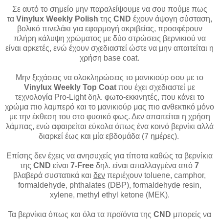
Σε αυτό το σημείο μην παραλείψουμε να σου πούμε πως
τα
Vinylux Weekly Polish
της
CND
έχουν άψογη σύσταση,
βολικό πινελάκι για εφαρμογή ακριβείας, προσφέρουν
πλήρη κάλυψη χρώματος με δύο στρώσεις βερνικιού να
είναι αρκετές, ενώ έχουν σχεδιαστεί ώστε να μην απαιτείται η
χρήση base coat.
Μην ξεχάσεις να ολοκληρώσεις το μανικιούρ σου με το
Vinylux Weekly Top Coat
που έχει σχεδιαστεί με
τεχνολογία Pro-Light δηλ. φωτο-εκκινητές, που κάνει το
χρώμα πιο λαμπερό και το μανικιούρ μας πιο ανθεκτικό μόνο
με την έκθεση του στο φυσικό φως. Δεν απαιτείται η χρήση
λάμπας, ενώ αφαιρείται εύκολα όπως ένα κοινό βερνίκι αλλά
διαρκεί έως και μία εβδομάδα (7 ημέρες).
Επίσης δεν έχεις να ανησυχείς για τίποτα καθώς τα βερνίκια
της
CND
είναι
7-Free
δηλ. είναι απαλλαγμένα από
7
βλαβερά συστατικά και
δεν
περιέχουν toluene, camphor,
formaldehyde, phthalates (DBP), formaldehyde resin,
xylene, methyl ethyl ketone (MEK).
Τα βερνίκια όπως και όλα τα προϊόντα της
CND
μπορείς να