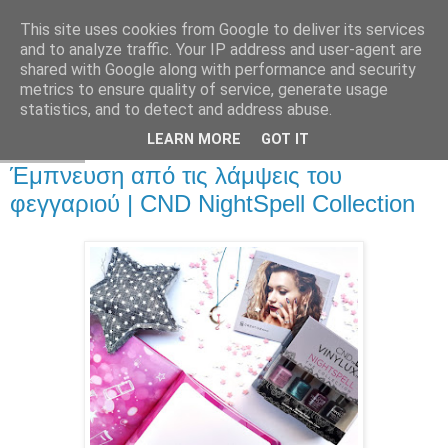
This site uses cookies from Google to deliver its services
and to analyze traffic. Your IP address and user-agent are
shared with Google along with performance and security
metrics to ensure quality of service, generate usage
statistics, and to detect and address abuse.
LEARN MORE
GOT IT
25.11.17
Έμπνευση από τις λάμψεις του
φεγγαριού | CND NightSpell Collection