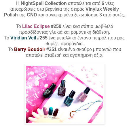
Η
NightSpell Collection
αποτελείται από
6
νέες
αποχρώσεις στα βερνίκια της σειράς
Vinylux Weekly
Polish
της
CND
και συγκεκριμένα ξεχωρίσαμε 3 από αυτές.
Το
Lilac Eclipse
#250
είναι ένα σάπιο μωβ-λιλά
προσδίδοντας γλυκιά και ρομαντική διάθεση.
Το
Viridian Veil
#255
ένα μεταλλικό έντονο πετρόλ που μας
θυμίζει σμαράγδια.
Το
Berry Boudoir
#251
είναι ένα σκούρο μπορντώ που
αποτελεί σταθερή και αγαπημένη αξία.