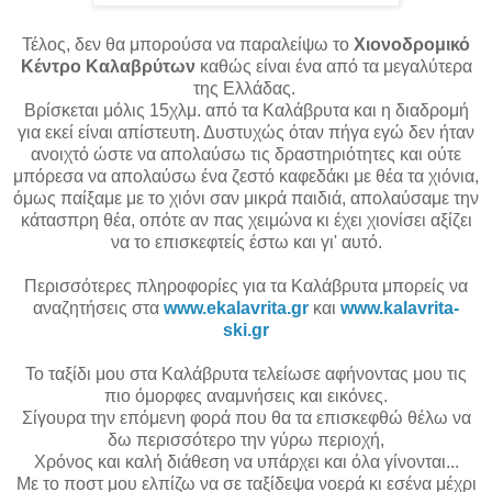
Τέλος, δεν θα μπορούσα να παραλείψω το
Χιονοδρομικό
Κέντρο Καλαβρύτων
καθώς είναι ένα από τα μεγαλύτερα
της Ελλάδας.
Βρίσκεται μόλις 15χλμ. από τα Καλάβρυτα και η διαδρομή
για εκεί είναι απίστευτη. Δυστυχώς όταν πήγα εγώ δεν ήταν
ανοιχτό ώστε να απολαύσω τις δραστηριότητες και ούτε
μπόρεσα να απολαύσω ένα ζεστό καφεδάκι με θέα τα χιόνια,
όμως παίξαμε με το χιόνι σαν μικρά παιδιά, απολαύσαμε την
κάτασπρη θέα, οπότε αν πας χειμώνα κι έχει χιονίσει αξίζει
να το επισκεφτείς έστω και γι' αυτό.
Περισσότερες πληροφορίες για τα Καλάβρυτα μπορείς να
αναζητήσεις στα
www.ekalavrita.gr
και
www.kalavrita-
ski.gr
Το ταξίδι μου στα Καλάβρυτα τελείωσε αφήνοντας μου τις
πιο όμορφες αναμνήσεις και εικόνες.
Σίγουρα την επόμενη φορά που θα τα επισκεφθώ θέλω να
δω περισσότερο την γύρω περιοχή,
Χρόνος και καλή διάθεση να υπάρχει και όλα γίνονται...
Με το ποστ μου ελπίζω να σε ταξίδεψα νοερά κι εσένα μέχρι