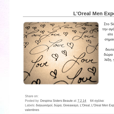
L'Oreal Men Expe
Στο Si
την αγ
είτε
σημασ
δευτε
δώρα κ
λέξη, 
Share on:
Posted by:
Despina Sisters Beaute
at:
7.2.14
64 σχόλια:
Labels:
διαγωνισμοί
,
δώρα
,
Giveaways
,
L'Oreal
,
L'Oreal Men Exp
valentines