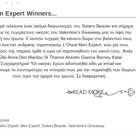
12.2.14
n Expert Winners...
ρά τελείωσε ένας ακόμα διαγωνισμός του Sisters Beaute και σήμερα
ε τις τυχερές/ους νικητές του Valentine's Giveaway μας εν όψη την
ή του έρωτα. 5 λοιπόν τυχερές θα κάνουν δώρο στο βαλεντίνο τους
 ένα σετ ανδρικής περιποίησης L'Oreal Men Expert, ενώ για τους
ούς της παρέας ήρθε η ώρα να περιποιηθούν τον εαυτό τους. Andy
Diki Anna Dim Marilou St Thanos Anestis Gianna Barney Katal
Συγχαρητήρια! *Οι νικητές έχουν ειδοποιηθεί είδη με email και
νουμε το συντομότερο τα στοιχεία τους για την παραλαβή των δώρων
τους πριν την ημέρα του έρωτα. Σε διαφορετική...
χόλια:
 Men Expert
,
Men Expert
,
Sisters Beaute
,
Valentine's Giveaway