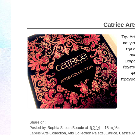
Catrice Art
Την Ar
και γι
την 
αγ
μοιρ
έρχετα
φτ
πραγματ
Share on:
Posted by:
Sophia Sisters Beaute
at:
6.2.14
18 σχόλια:
Labels:
Arts Collection
,
Arts Collection Palette
,
Catrice
,
Catrice Ar