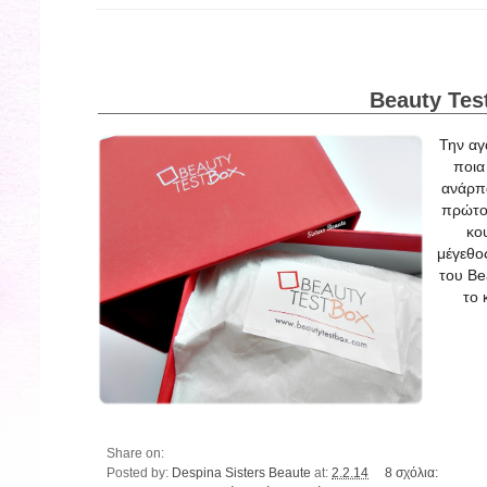
Beauty Tes
Την αγ
ποια
ανάρπα
πρώτο 
κο
μέγεθο
του Be
το 
Share on:
Posted by:
Despina Sisters Beaute
at:
2.2.14
8 σχόλια: