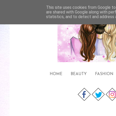
This site uses cookies from Google to 
are shared with Google along with per
statistics, and to detect and address 
HOME
BEAUTY
FASHION