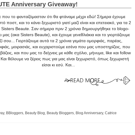
TE Anniversary Giveaway!
 που το φανταζόμασταν ότι θα φτάναμε μέχρι εδώ! Σήμερα έχουμε
τό ποστ, και το κάνει ξεχωριστό γιατί μαζί είναι και επετειακό, για τα 2
 Sisters Beaute. Σαν σήμερα πριν 2 χρόνια δημιουργήθηκε το blogo-
ι μας (ακα Sisters Beaute), και έχουμε γενεθλιάκια και το γιορτάζουμε
ζί σου... Γιορτάζουμε αυτά τα 2 χρόνια γεμάτα ομορφιάς, παρέας,
φιάς, μοιρασιάς, και ευχαριστούμε εσένα που μας υποστηρίζεις, που
βάζεις, και που μας το δείχνεις με κάθε σχόλιο, μήνυμα, like και follow
 Και θέλουμε να ξέρεις πως για μας είναι ξεχωριστό, όπως ξεχωριστή
είσαι κι εσύ. Και...
way
,
BBloggers
,
Beauty Blog
,
Beauty Bloggers
,
Blog Anniversary
,
Catrice