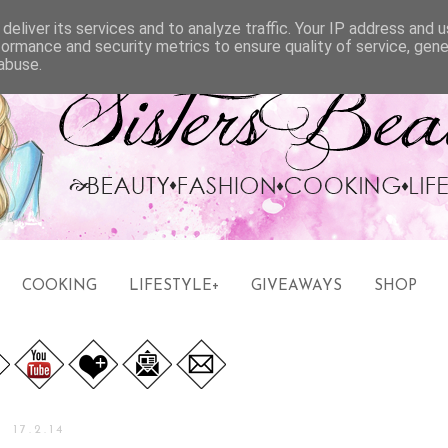
deliver its services and to analyze traffic. Your IP address and 
formance and security metrics to ensure quality of service, gen
abuse.
COOKING
LIFESTYLE+
GIVEAWAYS
SHOP
17.2.14