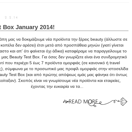
2.2.14
t Box January 2014!
άπη μας να δοκιμάζουμε νέα προϊόντα την ξέρεις beauty (άλλωστε σε
 κοπέλα δεν αρέσει) έτσι μετά από προσπάθεια μηνών (γιατί γίνεται
στο και απ' ότι φαίνεται όχι άδικα) καταφέραμε να παραγγείλουμε το
μας Beauty Test Box. Για όσες δεν γνωρίζετε είναι ένα συνδρομητικό
υτί που περιέχει 5 έως 7 προϊόντα ομορφιάς (σε κανονικό ή travel
ς), σύμφωνα με το προσωπικό μας προφίλ ομορφιάς στην ιστοσελίδα
auty Test Box (και από πρώτης απόψεως εμάς μας φάνηκε ότι όντως
κοίταξαν). Σκοπός είναι να γνωρίσουμε νέα προϊόντα και εταιρείες,
έχοντας την ευκαιρία να τα...