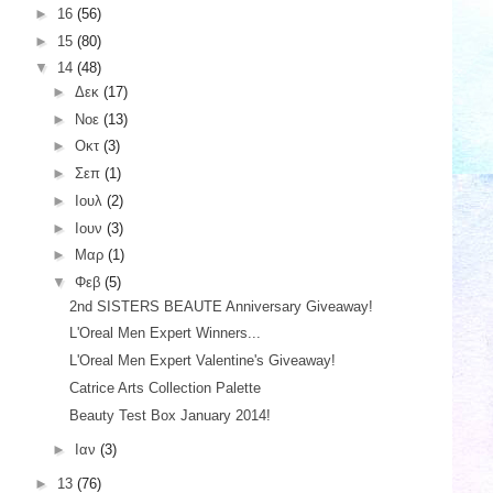
►
16
(56)
►
15
(80)
▼
14
(48)
►
Δεκ
(17)
►
Νοε
(13)
►
Οκτ
(3)
►
Σεπ
(1)
►
Ιουλ
(2)
►
Ιουν
(3)
►
Μαρ
(1)
▼
Φεβ
(5)
2nd SISTERS BEAUTE Anniversary Giveaway!
L'Oreal Men Expert Winners...
L'Oreal Men Expert Valentine's Giveaway!
Catrice Arts Collection Palette
Beauty Test Box January 2014!
►
Ιαν
(3)
►
13
(76)