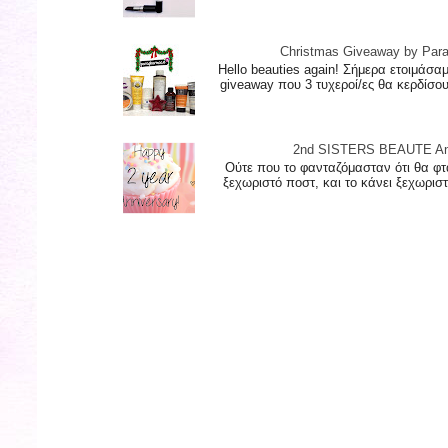
Christmas Giveaway by Par
Hello beauties again! Σήμερα ετοιμάσα
giveaway που 3 τυχεροί/ες θα κερδίσο
2nd SISTERS BEAUTE Ann
Ούτε που το φανταζόμασταν ότι θα φτ
ξεχωριστό ποστ, και το κάνει ξεχωριστό