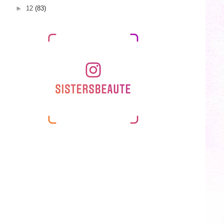
►
12
(83)