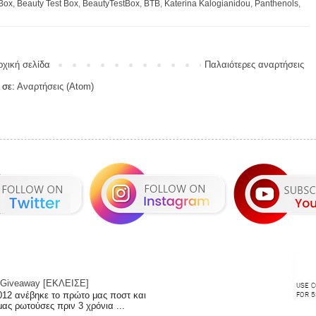
Box
,
Beauty Test Box
,
BeautyTestBox
,
BTB
,
Katerina Kalogianidou
,
Panthenols
,
ρχική σελίδα
Παλαιότερες αναρτήσεις
 σε:
Αναρτήσεις (Atom)
 | Giveaway [ΕΚΛΕΙΣΕ]
012 ανέβηκε το πρώτο μας ποστ και
μας ρωτούσες πριν 3 χρόνια ...