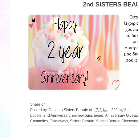
2nd SISTERS BEAU
Ούτε
ξεχωρισ
χρόνια
παιδάκ
μα
συντρο
μας δια
σου :)
Share on:
Posted by:
Despina Sisters Beaute
at:
17.2.14
228 σχόλια:
Labels:
2nd Anniversary
,
διαγωνισμοί
,
δώρα
,
Anniversary Givea
Cosmetics
,
Giveaways
,
Sisters Beaute
,
Sisters Beaute Giveaway