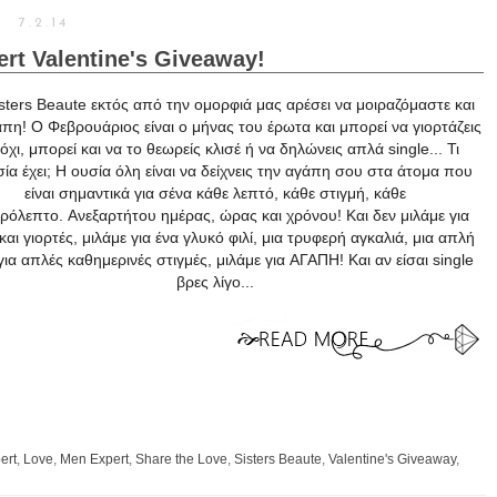
7.2.14
rt Valentine's Giveaway!
sters Beaute εκτός από την ομορφιά μας αρέσει να μοιραζόμαστε και
άπη! Ο Φεβρουάριος είναι ο μήνας του έρωτα και μπορεί να γιορτάζεις
 όχι, μπορεί και να το θεωρείς κλισέ ή να δηλώνεις απλά single... Τι
ία έχει; Η ουσία όλη είναι να δείχνεις την αγάπη σου στα άτομα που
είναι σημαντικά για σένα κάθε λεπτό, κάθε στιγμή, κάθε
ρόλεπτο. Ανεξαρτήτου ημέρας, ώρας και χρόνου! Και δεν μιλάμε για
αι γιορτές, μιλάμε για ένα γλυκό φιλί, μια τρυφερή αγκαλιά, μια απλή
για απλές καθημερινές στιγμές, μιλάμε για ΑΓΑΠΗ! Και αν είσαι single
βρες λίγο...
ert
,
Love
,
Men Expert
,
Share the Love
,
Sisters Beaute
,
Valentine's Giveaway
,