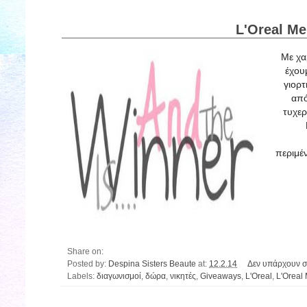
L'Oreal Me
Με χα
έχουμ
γιορτ
από
τυχερ
περιμέ
Share on:
Posted by:
Despina Sisters Beaute
at:
12.2.14
Δεν υπάρχουν σ
Labels:
διαγωνισμοί
,
δώρα
,
νικητές
,
Giveaways
,
L'Oreal
,
L'Oreal