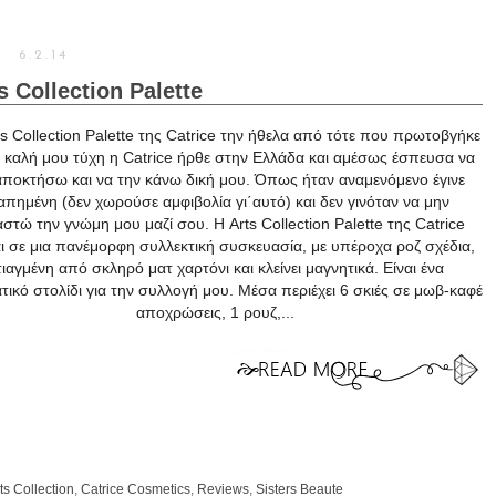
6.2.14
s Collection Palette
ts Collection Palette της Catrice την ήθελα από τότε που πρωτοβγήκε
α καλή μου τύχη η Catrice ήρθε στην Ελλάδα και αμέσως έσπευσα να
αποκτήσω και να την κάνω δική μου. Όπως ήταν αναμενόμενο έγινε
απημένη (δεν χωρούσε αμφιβολία γι΄αυτό) και δεν γινόταν να μην
αστώ την γνώμη μου μαζί σου. Η Arts Collection Palette της Catrice
ι σε μια πανέμορφη συλλεκτική συσκευασία, με υπέροχα ροζ σχέδια,
ιαγμένη από σκληρό ματ χαρτόνι και κλείνει μαγνητικά. Είναι ένα
ικό στολίδι για την συλλογή μου. Μέσα περιέχει 6 σκιές σε μωβ-καφέ
αποχρώσεις, 1 ρουζ,...
ts Collection
,
Catrice Cosmetics
,
Reviews
,
Sisters Beaute