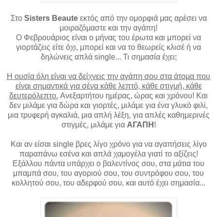
Στο
Sisters Beaute
εκτός από την ομορφιά μας αρέσει να
μοιραζόμαστε και την αγάπη!
Ο Φεβρουάριος είναι ο μήνας του έρωτα και μπορεί να
γιορτάζεις είτε όχι, μπορεί και να το θεωρείς κλισέ ή να
δηλώνεις απλά single... Τι σημασία έχει;
Η ουσία όλη είναι να δείχνεις την αγάπη σου στα άτομα που
είναι σημαντικά για σένα κάθε λεπτό, κάθε στιγμή, κάθε
δευτερόλεπτο.
Ανεξαρτήτου ημέρας, ώρας και χρόνου! Και
δεν μιλάμε για δώρα και γιορτές, μιλάμε για ένα γλυκό φιλί,
μια τρυφερή αγκαλιά, μια απλή λέξη, για απλές καθημερινές
στιγμές, μιλάμε για
ΑΓΑΠΗ
!
Και αν είσαι single βρες λίγο χρόνο για να αγαπήσεις λίγο
παραπάνω εσένα και απλά χαμογέλα γιατί το αξίζεις!
Εξάλλου πάντα υπάρχει ο βαλεντίνος σου, στα μάτια του
μπαμπά σου, του αγοριού σου, του
συντρόφου
σου, του
κολλητού σου, του αδερφού σου, και αυτό έχει σημασία...