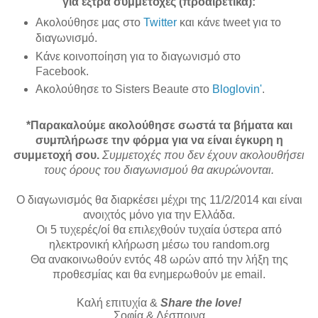
για έξτρα
συμμετοχές
(προαιρετικά)
:
Ακολούθησε
μας στο
Twitter
και κάνε tweet για το
διαγωνισμό.
Κάνε
κοινοποίηση
για το διαγωνισμό
στο
Facebook.
Ακολούθησε
το Sisters Beaute στο
Bloglovin'
.
*Παρακαλούμε ακολούθησε σωστά τα βήματα και
συμπλήρωσε την φόρμα για να είναι έγκυρη η
συμμετοχή σου.
Συμμετοχές που δεν έχουν ακολουθήσει
τους όρους του διαγωνισμού θα ακυρώνονται.
Ο διαγωνισμός θα διαρκέσει μέχρι της
11
/2/
2014 και
είναι
ανοιχτός μόνο για
την Ελλάδα
.
Οι 5 τυχερές/οί θα επιλεχθούν τυχαία ύστερα από
ηλεκτρονική κλήρωση μέσω του random.org
Θα ανακοινωθούν εντός 48 ωρών από την λήξη της
προθεσμίας και θα
ενημερωθούν
με
email.
Καλή επιτυχία &
Share the love!
Σοφία & Δέσποινα