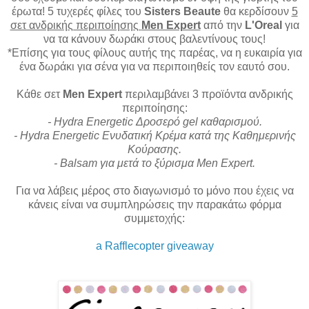
έρωτα! 5 τυχερές φίλες του
Sisters Beaute
θα κερδίσουν
5
σετ ανδρικής περιποίησης
Men Expert
από την
L'Oreal
για
να τα κάνουν δωράκι στους βαλεντίνους τους!
*Επίσης για τους φίλους αυτής της παρέας, να η ευκαιρία για
ένα δωράκι για σένα για να
περιποιηθείς
τον εαυτό σου.
Κάθε σετ
Men Expert
περιλαμβάνει 3 προϊόντα ανδρικής
περιποίησης:
- Hydra
Energetic
Δροσερό
gel
καθαρισμού.
- Hydra
Energetic
Ενυδατική Κρέμα κατά της Καθημερινής
Κούρασης.
- Balsam για μετά το ξύρισμα
Men
Expert.
Για να λάβεις μέρος στο διαγωνισμό το μόνο που έχεις να
κάνεις είναι να συμπληρώσεις την παρακάτω φόρμα
συμμετοχής:
a Rafflecopter giveaway