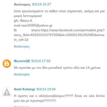
Ανώνυμος
9/2/14 15:27
όταν ερωτευόμαστε το κάθετι είναι σημαντικό, ακόμη και μια
μικρή λεπτομέρεια!
gfc: Βάσω Α.
mail:vaso9280@yahoo.gr
fb share:https://www.facebook.com/permalink.php?
story_fbid=659255310797509&id=100001391392085&strea
m_ref=10
Απάντηση
ΦωτεινήΒ
9/2/14 17:03
Με αγαπάει με τον ίδιο μοναδικό τρόπο εδώ και 14 χρόνια.
Απάντηση
Areti Kolangi
9/2/14 19:04
Η αγαπη και ο αλληλοσεβασμος!!!!!!!!! Ειναι σε ολα διπλα
μου και με προσεχει!!!!!!!!!!!!!