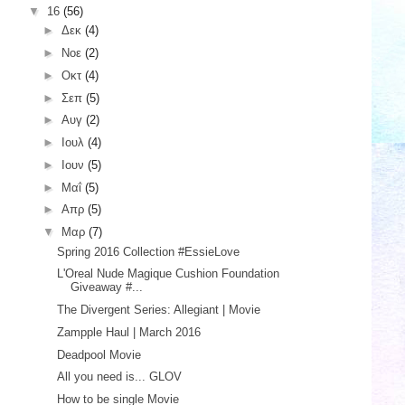
▼
16
(56)
►
Δεκ
(4)
►
Νοε
(2)
►
Οκτ
(4)
►
Σεπ
(5)
►
Αυγ
(2)
►
Ιουλ
(4)
►
Ιουν
(5)
►
Μαΐ
(5)
►
Απρ
(5)
▼
Μαρ
(7)
Spring 2016 Collection #EssieLove
L'Oreal Nude Magique Cushion Foundation
Giveaway #...
The Divergent Series: Allegiant | Movie
Zampple Haul | March 2016
Deadpool Movie
All you need is... GLOV
How to be single Movie