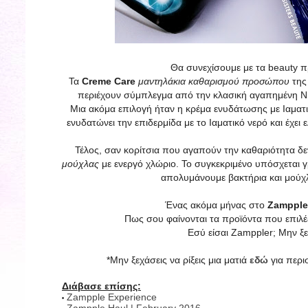
Θα συνεχίσουμε με τα beauty π
Τα
Creme Care
μαντηλάκια καθαρισμού προσώπου
τη
περιέχουν σύμπλεγμα από την κλασική αγαπημένη Niv
Μια ακόμα επιλογή ήταν η κρέμα ενυδάτωσης με Ιαματ
ενυδατώνει την επιδερμίδα με το Ιαματικό νερό και έχει
Τέλος, σαν κορίτσια που αγαπούν την καθαριότητα δε
μούχλας
με ενεργό χλώριο. Το συγκεκριμένο υπόσχεται γ
απολυμάνουμε βακτήρια και μούχλα
Ένας ακόμα μήνας στο
Zampple
Πως σου φαίνονται τα προϊόντα που επιλέ
Εσύ είσαι Zamppler; Μην ξε
*Μην ξεχάσεις να ρίξεις μια ματιά
εδώ
για περι
Διάβασε επίσης:
Zampple Experience
•
Zampple Haul | February 2016