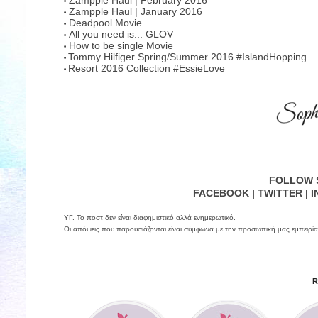
•
Zampple Haul | January 2016
•
Deadpool Movie
•
All you need is... GLOV
•
How to be single Movie
•
Tommy Hilfiger Spring/Summer 2016 #IslandHopping
•
Resort 2016 Collection #EssieLove
•
FOLLOW 
FACEBOOK
|
TWITTER
|
I
ΥΓ. Το ποστ δεν είναι διαφημιστικό αλλά ενημερωτικό.
Οι απόψεις που παρουσιάζονται είναι σύμφωνα με την προσωπική μας εμπειρία
R