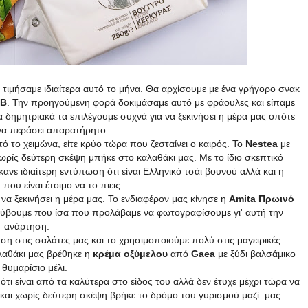
α τιμήσαμε ιδιαίτερα αυτό το μήνα. Θα αρχίσουμε με ένα γρήγορο σνακ
Β
. Την προηγούμενη φορά δοκιμάσαμε αυτό με φράουλες και είπαμε
 δημητριακά τα επιλέγουμε συχνά για να ξεκινήσει η μέρα μας οπότε
 να περάσει απαρατήρητο.
τό το χειμώνα, είτε κρύο τώρα που ζεσταίνει ο καιρός. Το
Νestea
με
ωρίς δεύτερη σκέψη μπήκε στο καλαθάκι μας. Με το ίδιο σκεπτικό
κανε ιδιαίτερη εντύπωση ότι είναι Ελληνικό τσάι βουνού αλλά και η
που είναι έτοιμο να το πιεις.
 να ξεκινήσει η μέρα μας. Το ενδιαφέρον μας κίνησε η
Amita Πρωινό
ρύβουμε που ίσα που προλάβαμε να φωτογραφίσουμε γι' αυτή την
ανάρτηση.
ση στις σαλάτες μας και το χρησιμοποιούμε πολύ στις μαγειρικές
λαθάκι μας βρέθηκε η
κρέμα οξύμελου
από
Gaea
με ξύδι βαλσάμικο
 θυμαρίσιο μέλι.
ότι είναι από τα καλύτερα στο είδος του αλλά δεν έτυχε μέχρι τώρα να
 και χωρίς δεύτερη σκέψη βρήκε το δρόμο του γυρισμού μαζί μας.