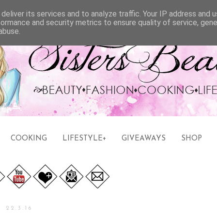
deliver its services and to analyze traffic. Your IP address and 
formance and security metrics to ensure quality of service, gen
abuse.
COOKING
LIFESTYLE+
GIVEAWAYS
SHOP
22.3.16