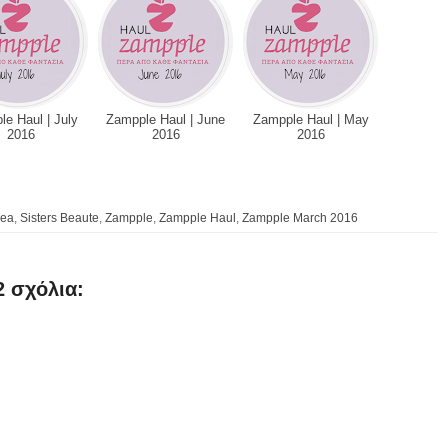
e Haul | July
Zampple Haul | June
Zampple Haul | May
2016
2016
2016
vea
,
Sisters Beaute
,
Zampple
,
Zampple Haul
,
Zampple March 2016
2 σχόλια: