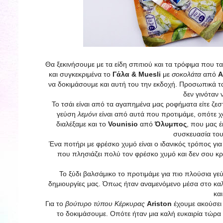
Θα ξεκινήσουμε με τα είδη σπιτιού και τα τρόφιμα που τ
και συγκεκριμένα το
Γάλα & Μuesli
με
σοκολάτα
από
Α
να δοκιμάσουμε και αυτή του την εκδοχή. Προσωπικά τα
δεν γινόταν
Το τσάι είναι από τα αγαπημένα μας ροφήματα είτε ζεσ
γεύση
λεμόνι
είναι από αυτά που προτιμάμε, οπότε χ
διαλέξαμε και το
Vounisio
από
Όλυμπος
, που μας έ
συσκευασία του 
Ένα ποτήρι με φρέσκο χυμό είναι ο ιδανικός τρόπος για
που πλησιάζει πολύ τον φρέσκο χυμό και δεν σου κ
To ξύδι βαλσάμικο το προτιμάμε για πιο πλούσια γεύ
δημιουργίες μας. Όπως ήταν αναμενόμενο μέσα στο κα
και
Για το
βούτυρο τύπου Κέρκυρας
Ariston
έχουμε ακούσει 
το δοκιμάσουμε. Οπότε ήταν μια καλή ευκαιρία τώρα