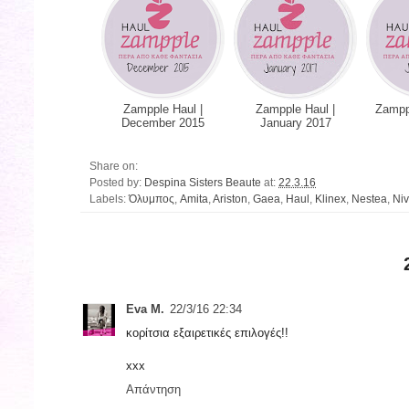
Zampple Haul |
Zampple Haul |
Zamppl
December 2015
January 2017
Share on:
Posted by:
Despina Sisters Beaute
at:
22.3.16
Labels:
Όλυμπος
,
Amita
,
Ariston
,
Gaea
,
Haul
,
Klinex
,
Nestea
,
Ni
Eva M.
22/3/16 22:34
κορίτσια εξαιρετικές επιλογές!!
xxx
Απάντηση