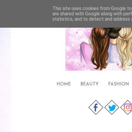
This site uses cookies from Google to 
are shared with Google along with per
statistics, and to detect and address 
HOME
BEAUTY
FASHION