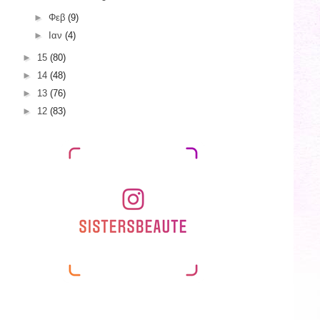
►
Φεβ
(9)
►
Ιαν
(4)
►
15
(80)
►
14
(48)
►
13
(76)
►
12
(83)