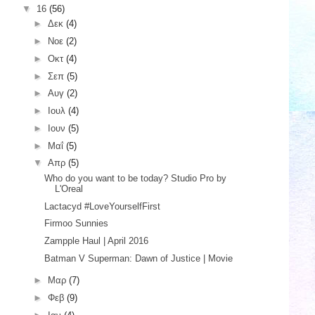
▼
16
(56)
►
Δεκ
(4)
►
Νοε
(2)
►
Οκτ
(4)
►
Σεπ
(5)
►
Αυγ
(2)
►
Ιουλ
(4)
►
Ιουν
(5)
►
Μαΐ
(5)
▼
Απρ
(5)
Who do you want to be today? Studio Pro by
L'Oreal
Lactacyd #‎LoveYourselfFirst‬
Firmoo Sunnies
Zampple Haul | April 2016
Batman V Superman: Dawn of Justice | Movie
►
Μαρ
(7)
►
Φεβ
(9)