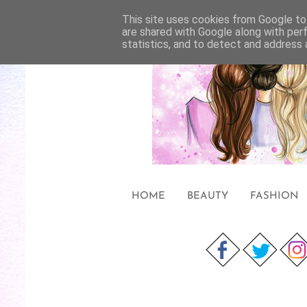
This site uses cookies from Google to 
are shared with Google along with per
statistics, and to detect and address 
HOME
BEAUTY
FASHION