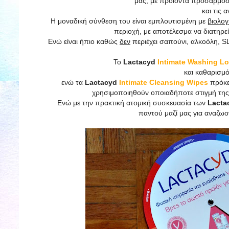
μας, με προϊόντα προσαρμοσ
και τις 
Η μοναδική σύνθεση του είναι εμπλουτισμένη με
βιολογ
περιοχή, με αποτέλεσμα να διατηρε
Ενώ είναι ήπιο καθώς
δεν
περιέχει σαπούνι, αλκοόλη, SL
Το
Lactacyd
Intimate Washing Lo
και καθαρισμό
ενώ τα
Lactacyd
Intimate Cleansing Wipes
πρόκει
χρησιμοποιηθούν οποιαδήποτε στιγμή της
Ενώ με την πρακτική ατομική συσκευασία των
Lacta
παντού μαζί μας για αναζω