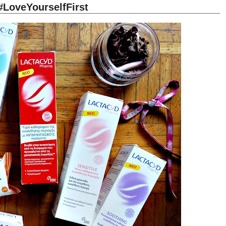
‎LoveYourselfFirst‬