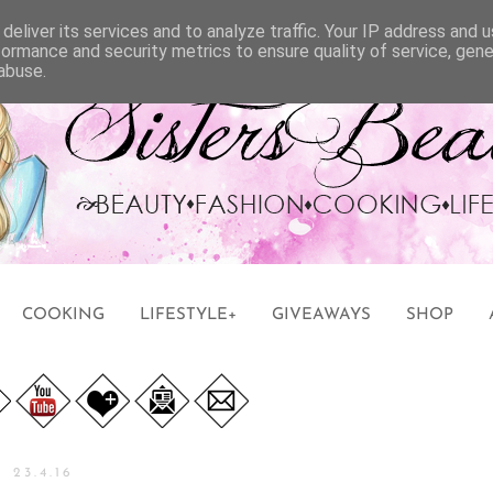
deliver its services and to analyze traffic. Your IP address and 
formance and security metrics to ensure quality of service, gen
abuse.
COOKING
LIFESTYLE+
GIVEAWAYS
SHOP
23.4.16