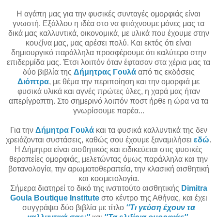
Η αγάπη μας για την φυσικές συνταγές ομορφιάς είναι
γνωστή. Εξάλλου η ιδέα στο να φτιάχνουμε μόνες μας τα
δικά μας καλλυντικά, οικονομικά, με υλικά που έχουμε στην
κουζίνα μας, μας αρέσει πολύ. Και εκτός ότι είναι
δημιουργικό παράλληλα προσφέρουμε ότι καλύτερο στην
επιδερμίδα μας. Έτσι λοιπόν όταν έφτασαν στα χέρια μας τα
δύο βιβλία της
Δήμητρας Γουλά
από τις εκδόσεις
Διόπτρα
, με θέμα την περιποίηση και την ομορφιά με
φυσικά υλικά και αγνές πρώτες ύλες, η χαρά μας ήταν
απερίγραπτη. Στο σημερινό λοιπόν ποστ ήρθε η ώρα να τα
γνωρίσουμε παρέα...
Για την
Δήμητρα Γουλά
και τα φυσικά καλλυντικά της δεν
χρειάζονται συστάσεις, καθώς σου έχουμε ξαναμιλήσει
εδώ
.
Η Δήμητρα είναι αισθητικός και ειδικεύεται στις φυσικές
θεραπείες ομορφιάς, μελετώντας όμως παράλληλα και την
βοτανολογία, την αρωματοθεραπεία, την κλασική αισθητική
και κοσμετολογία.
Σήμερα διατηρεί το δικό της ινστιτούτο αισθητικής
Dimitra
Goula Boutique Institute
στο κέντρο της Αθήνας, και έχει
συγγράψει δύο βιβλία με τίτλο
''Τι γεύση έχουν τα