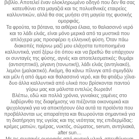
βιβλίο. Αποτελεί έναν ολοκληρωμένο οδηγό που δεν θα σας
κατευθύνει στα μαγαζιά και τις πολυεθνικές εταιρείες
καλλυντικών, αλλά θα σας μυήσει στη μαγεία της φυσικής
ομορφιάς.
Τα φρούτα, τα βότανα, τα αιθέρια έλαια, το θαλασσινό νερό
και το λάδι ελιάς, είναι μόνο μερικά από τα μυστικά που
απλόχερα μας προσφέρει η ελληνική φύση. Όταν πάω
διακοπές παίρνω μαζί μου ελάχιστα τυποποιημένα
καλλυντικά, γιατί ξέρω ότι όπου και να βρεθώ θα υπάρχουν
οι συνταγές της φύσης, αγνές και αποτελεσματικές: θυμάρι
(αντισηπτικό), ρίγανη (τονωτική), λάδι ελιάς (αντηλιακό),
λεμόνι (μαλακτικό). Ακόμη, θα κάνω πίλινγκ από σιμιγδάλι
και μέλι ή από άμμο και θαλασσινό νερό, και θα φτιάξω χίλια-
δυο άλλα καλλυντικά από υλικά που βρίσκονται παντού
γύρω μας και μάλιστα εντελώς δωρεάν!
Βλέπω, εδώ και πολλά χρόνια, γυναίκες χαμένες στο
λαβύρινθο της διαφήμισης να πιέζονται οικονομικά και
ψυχολογικά για να αποκτήσουν όλα αυτά τα προϊόντα που
προβάλλονται ως απαραίτητα και θεωρούνται σημαντικά για
τη διατήρηση της υγείας και της νεότητας της επιδερμίδας:
κρέμες ματιών, ημέρας, νυκτός, σώματος, serum, αντηλιακά,
after sun…
Με τις συνταγές ομορφιάς από φυσικά υλικά, απευθύνομαι