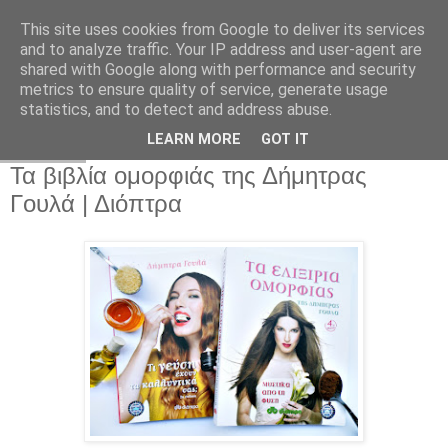
This site uses cookies from Google to deliver its services
and to analyze traffic. Your IP address and user-agent are
shared with Google along with performance and security
metrics to ensure quality of service, generate usage
statistics, and to detect and address abuse.
LEARN MORE
GOT IT
21.10.15
Τα βιβλία ομορφιάς της Δήμητρας
Γουλά | Διόπτρα