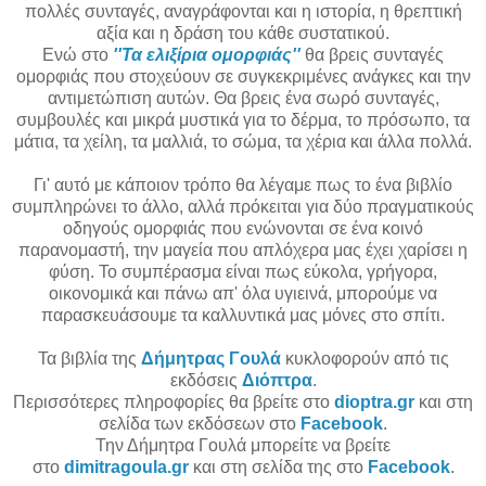
πολλές συνταγές, αναγράφονται και η ιστορία, η θρεπτική
αξία και η δράση του κάθε συστατικού.
Ενώ στο
''Τα ελιξίρια ομορφιάς''
θα βρεις συνταγές
ομορφιάς που στοχεύουν σε συγκεκριμένες ανάγκες και την
αντιμετώπιση αυτών. Θα βρεις ένα σωρό συνταγές,
συμβουλές και μικρά μυστικά για το δέρμα, το πρόσωπο, τα
μάτια, τα χείλη, τα μαλλιά, το σώμα, τα χέρια και άλλα πολλά.
Γι' αυτό με κάποιον τρόπο θα λέγαμε πως το ένα βιβλίο
συμπληρώνει το άλλο, αλλά πρόκειται για δύο πραγματικούς
οδηγούς ομορφιάς που ενώνονται σε ένα κοινό
παρανομαστή, την μαγεία που απλόχερα μας έχει χαρίσει η
φύση. Το συμπέρασμα είναι πως εύκολα, γρήγορα,
οικονομικά και πάνω απ' όλα υγιεινά, μπορούμε να
παρασκευάσουμε τα καλλυντικά μας μόνες στο σπίτι.
Τα βιβλία της
Δήμητρας Γουλά
κυκλοφορούν από τις
εκδόσεις
Διόπτρα
.
Περισσότερες πληροφορίες θα βρείτε στο
dioptra.gr
και στη
σελίδα των εκδόσεων στο
Facebook
.
Την Δήμητρα Γουλά μπορείτε να βρείτε
στο
dimitragoula.gr
και στη σελίδα της στο
Facebook
.