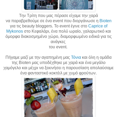
Την Τρίτη που μας πέρασε είχαμε την χαρά
να
παραβρεθούμε
σε ένα event που διοργάνωσε η
Bioten
για τις beauty bloggers. Το event έγινε στο
Caprice of
Mykonos
στο Κεφαλάρι, ένα πολύ ωραίο, χαλαρωτικό και
όμορφα διακοσμημένο χώρο,
διαμορφωμένο
ειδικά για τις
ανάγκες
του event.
Πήγαμε μαζί με την
αγαπημένη
μας
Τόνια
και όλη η ομάδα
της Bioten μας υποδέχθηκε με χαρά και ένα μεγάλο
χαμόγελο και μέχρι να ξεκινήσει η παρουσίαση απολαύσαμε
ένα φανταστικό κοκτέιλ με χυμό φρούτων.