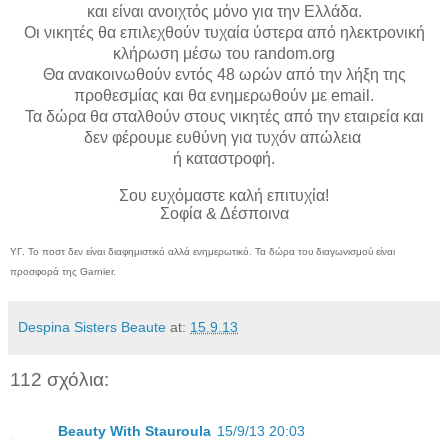
και
είναι ανοιχτός μόνο για
την Ελλάδα
.
Οι νικητές θα επιλεχθούν τυχαία ύστερα από ηλεκτρονική
κλήρωση μέσω του random.org
Θα ανακοινωθούν εντός 48 ωρών από την λήξη της
προθεσμίας και θα
ενημερωθούν
με
email.
Τα δώρα θα σταλθούν στους νικητές από την εταιρεία και
δεν
φέρουμε
ευθύνη για τυχόν απώλεια
ή καταστροφή.
Σου ευχόμαστε καλή επιτυχία!
Σοφία & Δέσποινα
ΥΓ. Το ποστ δεν είναι διαφημιστικό αλλά ενημερωτικό.
Τα δώρα του διαγωνισμού είναι
προσφορά της Garnier
.
Despina Sisters Beaute
at:
15.9.13
112 σχόλια:
Beauty With Stauroula
15/9/13 20:03