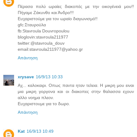
Πέρασα πολύ ωραίες διακοπές με την οικογένειά μου!!
Πήγαμε Ζάκυνθο και Άνδρο!!!
Ευχαριστούμε για τον ωραίο διαγωνισμό!!
gfc:Σταυρούλα
fb:Stavroula Douvropoulou
bloglovin:stavroula211977
twitter:@stavroula_douv
email:stavroula211977@yahoo.gr
Απάντηση
xrysave
16/9/13 10:33
Αχ... καλοκαιρι. Οπως παντα ηταν τελεια. Η μικρη μου ειναι
μια μικρη γοργονα και οι διακοπες στην θαλασσα εχουν
αλλο νοημα πλεον.
Ευχαριστουμε για το δωρο.
Απάντηση
Kat
16/9/13 10:49