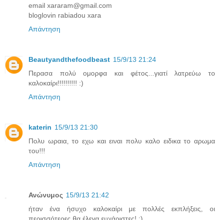
email xararam@gmail.com
bloglovin rabiadou xara
Απάντηση
Beautyandthefoodbeast
15/9/13 21:24
Περασα πολύ ομορφα και φέτος...γιατί λατρεύω το
καλοκαίρι!!!!!!!!!! :)
Απάντηση
katerin
15/9/13 21:30
Πολυ ωραια, το εχω και ειναι πολυ καλο ειδικα το αρωμα
του!!!
Απάντηση
Ανώνυμος
15/9/13 21:42
ήταν ένα ήσυχο καλοκαίρι με πολλές εκπλήξεις, οι
περισσότερες θα έλεγα ευχάριστες! :)