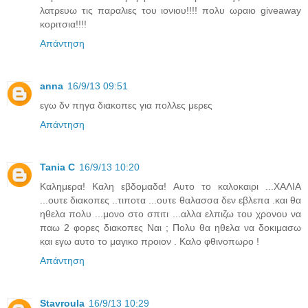
λατρευω τις παραλιες του ιονιου!!!! πολυ ωραιο giveaway
κοριτσια!!!!
Απάντηση
anna
16/9/13 09:51
εγω δν πηγα διακοπες για πολλες μερες
Απάντηση
Tania C
16/9/13 10:20
Καλημερα! Καλη εβδομαδα! Αυτο το καλοκαιρι ...ΧΑΛΙΑ
...ουτε διακοπες ..τιποτα ...ουτε θαλασσα δεν εβλεπα .και θα
ηθελα πολυ ...μονο στο σπιτι ...αλλα ελπιζω του χρονου να
παω 2 φορες διακοπες Ναι ; Πολυ θα ηθελα να δοκιμασω
και εγω αυτο το μαγικο προιον . Καλο φθινοπωρο !
Απάντηση
Stavroula
16/9/13 10:29