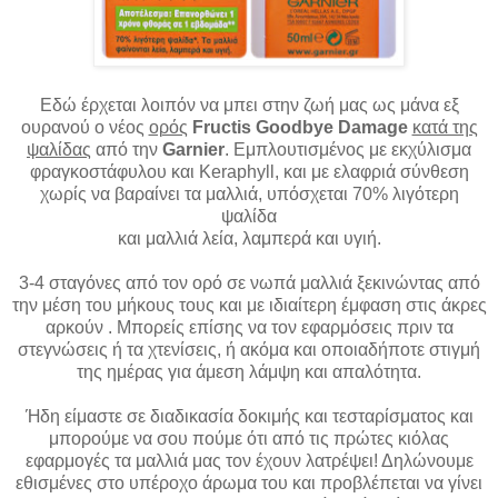
Εδώ έρχεται λοιπόν να μπει στην ζωή μας ως μάνα εξ
ουρανού ο νέος
ορός
Fructis Goodbye Damage
κατά της
ψαλίδας
από την
Garnier
. Εμπλουτισμένος με εκχύλισμα
φραγκοστάφυλου και Keraphyll, και με ελαφριά σύνθεση
χωρίς να βαραίνει τα μαλλιά, υπόσχεται 70% λιγότερη
ψαλίδα
και μαλλιά λεία, λαμπερά και υγιή.
3-4 σταγόνες από τον ορό σε νωπά μαλλιά ξεκινώντας από
την μέση του μήκους τους και με ιδιαίτερη έμφαση στις άκρες
αρκούν . Μπορείς επίσης να τον εφαρμόσεις πριν τα
στεγνώσεις ή τα χτενίσεις, ή ακόμα και οποιαδήποτε στιγμή
της ημέρας για άμεση λάμψη και απαλότητα.
Ήδη είμαστε σε διαδικασία δοκιμής και τεσταρίσματος και
μπορούμε να σου πούμε ότι από τις πρώτες κιόλας
εφαρμογές τα μαλλιά μας τον έχουν λατρέψει! Δηλώνουμε
εθισμένες στο υπέροχο άρωμα του και προβλέπεται να γίνει