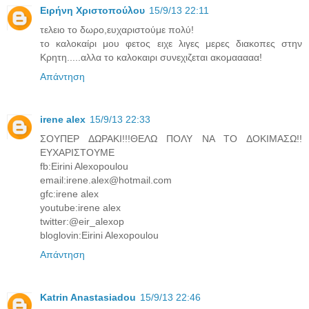
Ειρήνη Χριστοπούλου
15/9/13 22:11
τελειο το δωρο,ευχαριστούμε πολύ!
το καλοκαίρι μου φετος ειχε λιγες μερες διακοπες στην
Κρητη.....αλλα το καλοκαιρι συνεχιζεται ακομααααα!
Απάντηση
irene alex
15/9/13 22:33
ΣΟΥΠΕΡ ΔΩΡΑΚΙ!!!ΘΕΛΩ ΠΟΛΥ ΝΑ ΤΟ ΔΟΚΙΜΑΣΩ!!
ΕΥΧΑΡΙΣΤΟΥΜΕ
fb:Eirini Alexopoulou
email:irene.alex@hotmail.com
gfc:irene alex
youtube:irene alex
twitter:@eir_alexop
bloglovin:Eirini Alexopoulou
Απάντηση
Katrin Anastasiadou
15/9/13 22:46