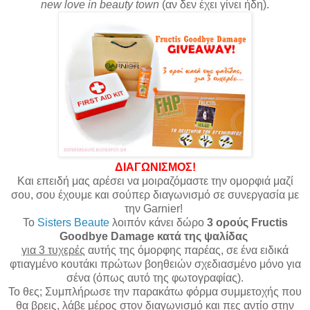
new love in beauty town
(αν δεν έχει γίνει ήδη).
ΔΙΑΓΩΝΙΣΜΟΣ!
Και επειδή μας αρέσει να μοιραζόμαστε
την ομορφιά
μαζί
σου, σου έχουμε και σούπερ διαγωνισμό σε συνεργασία με
την Garnier!
Το
Sisters Beaute
λοιπόν κάνει δώρο
3 ορούς Fructis
Goodbye Damage κατά της ψαλίδας
για 3 τυχερές
αυτής της όμορφης παρέας, σε ένα ειδικά
φτιαγμένο κουτάκι πρώτων βοηθειών σχεδιασμένο μόνο για
σένα (όπως αυτό της φωτογραφίας).
Το θες; Συμπλήρωσε την παρακάτω φόρμα συμμετοχής που
θα βρεις, λάβε μέρος στον διαγωνισμό και πες αντίο στην