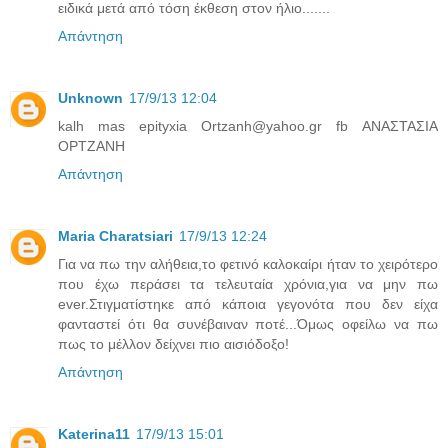
ειδικά μετά από τόση έκθεση στον ήλιο.......
Απάντηση
Unknown
17/9/13 12:04
kalh mas epityxia Ortzanh@yahoo.gr fb ΑΝΑΣΤΑΣΙΑ
ΟΡΤΖΑΝΗ
Απάντηση
Maria Charatsiari
17/9/13 12:24
Για να πω την αλήθεια,το φετινό καλοκαίρι ήταν το χειρότερο
που έχω περάσει τα τελευταία χρόνια,για να μην πω
ever.Στιγματίστηκε από κάποια γεγονότα που δεν είχα
φανταστεί ότι θα συνέβαιναν ποτέ...Όμως οφείλω να πω
πως το μέλλον δείχνει πιο αισιόδοξο!
Απάντηση
Katerina11
17/9/13 15:01