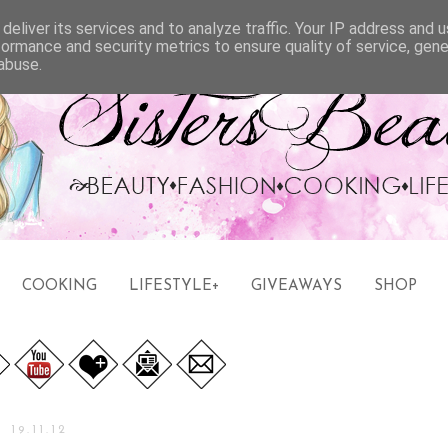
deliver its services and to analyze traffic. Your IP address and 
formance and security metrics to ensure quality of service, gen
abuse.
COOKING
LIFESTYLE+
GIVEAWAYS
SHOP
19.11.12