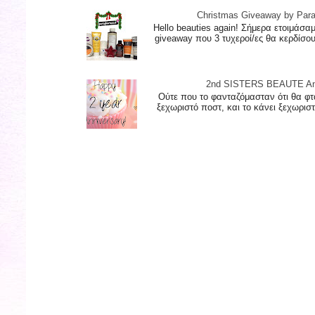
Christmas Giveaway by Par
Hello beauties again! Σήμερα ετοιμάσα
giveaway που 3 τυχεροί/ες θα κερδίσο
2nd SISTERS BEAUTE Ann
Ούτε που το φανταζόμασταν ότι θα φτ
ξεχωριστό ποστ, και το κάνει ξεχωριστό