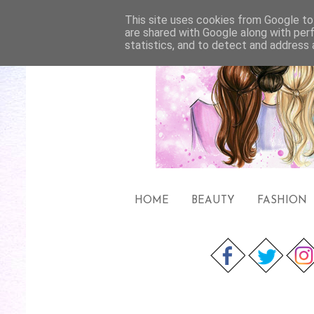
This site uses cookies from Google to 
are shared with Google along with per
statistics, and to detect and address 
HOME
BEAUTY
FASHION