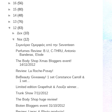
►
16
(56)
►
15
(80)
►
14
(48)
►
13
(76)
▼
12
(83)
►
Δεκ
(10)
▼
Νοε
(12)
Σεμινάρια Ομορφιάς από την Seventeen
Perfumes Review: B.U, C-THRU, Antonio
Banderas, Elode
The Body Shop Xmas Bloggers event!
14/11/2012
Review: La Roche-Posay!
BeBeauty Giveaway! 1 set Constance Carroll &
1 set...
Limited edition Grapefruit & Λουίζα winner...
Trunk Show 7/11/2012
The Body Shop huge review!
Bioten Bloggers event 31/10/2012
Review: Lierac & Phyto products!