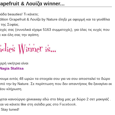
apefruit & Λουίζα winner...
δα beauties! Τι κάνετε;
ition Grapefruit & Λουίζα by Nature έληξε με αφορμή και τα γενέθλια
της Σοφίας.
χές σας (συνολικά είχαμε 5163 συμμετοχές), για όλες τις ευχές που
ε και όλη σας την αγάπη.
ερή νικήτρια είναι
Nagia Stalitsa
ένουμε εντός 48 ωρών τα στοιχεία σου για να σου
αποσταλεί
το δώρο
πό την by Nature. Σε περίπτωση που δεν απαντήσεις θα ξαναγίνει εκ
έου κλήρωση.
χεται καινούργιο giveaway εδώ στο blog μας
με δώρο 2 σετ μακιγιάζ .
και να κάνετε like στη σελίδα μας στο
Facebook
.
Stay tuned!