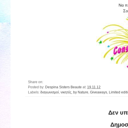
Να π
Σο
Share on:
Posted by:
Despina Sisters Beaute
at:
19.11.12
Labels:
διαγωνισμοί
,
νικητές
,
by Nature
,
Giveaways
,
Limited edit
Δεν υπ
Δημοσ