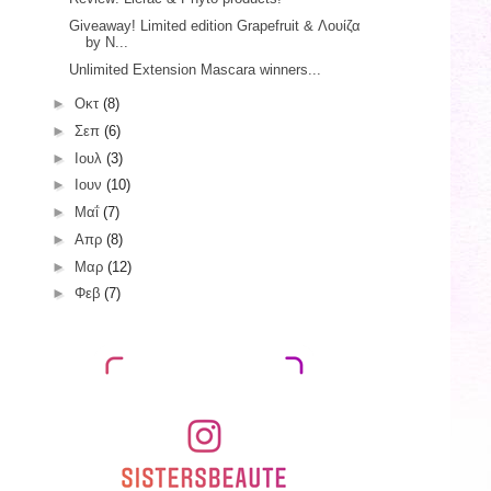
Giveaway! Limited edition Grapefruit & Λουίζα
by N...
Unlimited Extension Mascara winners...
►
Οκτ
(8)
►
Σεπ
(6)
►
Ιουλ
(3)
►
Ιουν
(10)
►
Μαΐ
(7)
►
Απρ
(8)
►
Μαρ
(12)
►
Φεβ
(7)