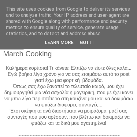
This site uses cookies from Google to deliver its services
and to analyze traffic. Your IP address and user-agent are
shared with Google along with performance and security
metrics to ensure quality of service, generate usage
statistics, and to detect and address abuse.
LEARN MORE
GOT IT
27.3.12
March Cooking
Καλήμερα κορίτσια! Τι κάνετε; Ελπίζω να είστε όλες καλά...
Εγώ βρήκα λίγο χρόνο για να σας ετοιμάσω αυτό το post
γιατί έχω μια φορτική βδομάδα.
Όπως σας έχω ξαναπεί το τελευταίο καιρό, μου έχει
δημιουργηθεί μια νέα ασχολία η μαγειρική, που με έχει κάνει
να μπω λίγο περισσότερο στη κουζίνα μου και να δοκιμάσω
να φτιάξω διάφορες συνταγές...
Έτσι σκέφτηκα ανά διαστήματα να μοιράζομαι μαζί σας
συνταγές που μου αρέσουν, που βλέπω και δοκιμάζω να
φτιάξω και τα δικά μου αγαπημένα!
~~~~~~~~~~~~~~~~~~~~~~~~~~~~~~~~~~~~~