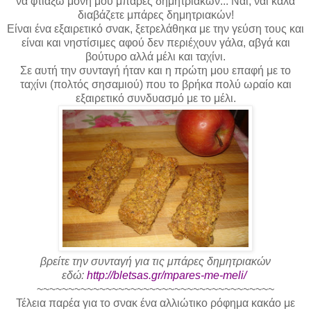
να φτιάξω μόνη μου μπάρες δημητριακών... Ναι, ναι καλά
διαβάζετε μπάρες δημητριακών!
Είναι ένα εξαιρετικό σνακ, ξετρελάθηκα με την γεύση τους και
είναι και νηστίσιμες αφού δεν περιέχουν γάλα, αβγά και
βούτυρο αλλά μέλι και ταχίνι.
Σε αυτή την συνταγή ήταν και η πρώτη μου επαφή με το
ταχίνι (πολτός σησαμιού) που το βρήκα πολύ ωραίο και
εξαιρετικό συνδυασμό με το μέλι.
βρείτε την συνταγή για τις μπάρες δημητριακών
εδώ:
http://bletsas.gr/mpares-me-meli/
~~~~~~~~~~~~~~~~~~~~~~~~~~~~~~~~~~~~~~
Τέλεια
παρέα για το σνακ ένα αλλιώτικο ρόφημα κακάο με