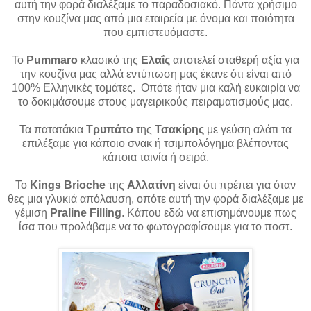
αυτή την φορά διαλέξαμε το παραδοσιακό. Πάντα χρήσιμο
στην κουζίνα μας από μια εταιρεία με όνομα και ποιότητα
που εμπιστευόμαστε.
Το
Pummaro
κλασικό της
Ελαΐς
αποτελεί σταθερή αξία για
την κουζίνα μας αλλά εντύπωση μας έκανε ότι είναι από
100% Ελληνικές τομάτες. Οπότε ήταν μια καλή ευκαιρία να
το δοκιμάσουμε στους μαγειρικούς πειραματισμούς μας.
Τα πατατάκια
Τρυπάτο
της
Τσακίρης
με γεύση αλάτι τα
επιλέξαμε για κάποιο σνακ ή τσιμπολόγημα βλέποντας
κάποια ταινία ή σειρά.
Το
Κings Brioche
της
Αλλατίνη
είναι ότι πρέπει για όταν
θες μια γλυκιά απόλαυση, οπότε αυτή την φορά διαλέξαμε με
γέμιση
Praline Filling
. Κάπου εδώ να επισημάνουμε πως
ίσα που προλάβαμε να το φωτογραφίσουμε για το ποστ.