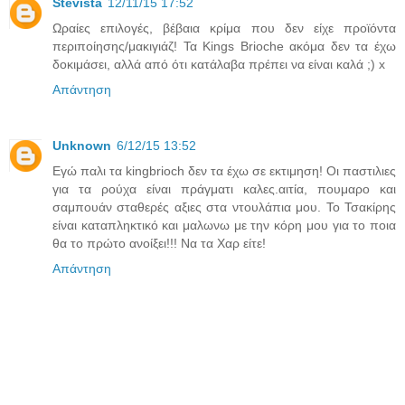
Stevista
12/11/15 17:52
Ωραίες επιλογές, βέβαια κρίμα που δεν είχε προϊόντα
περιποίησης/μακιγιάζ! Τα Kings Brioche ακόμα δεν τα έχω
δοκιμάσει, αλλά από ότι κατάλαβα πρέπει να είναι καλά ;) x
Απάντηση
Unknown
6/12/15 13:52
Εγώ παλι τα kingbrioch δεν τα έχω σε εκτιμηση! Οι παστιλιες
για τα ρούχα είναι πράγματι καλες.αιτία, πουμαρο και
σαμπουάν σταθερές αξιες στα ντουλάπια μου. Το Τσακίρης
είναι καταπληκτικό και μαλωνω με την κόρη μου για το ποια
θα το πρώτο ανοίξει!!! Να τα Χαρ είτε!
Απάντηση