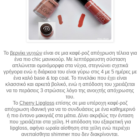
Το
βερνίκι νυχιών
είναι σε μια καφέ-ροζ απόχρωση τέλεια για
ένα πιο chic μανικιούρ. Με λεπτόρρευστη σύσταση
απλώνεται ομοιόμορφα στα νύχια, στεγνώνει σχετικά
γρήγορα ενώ η διάρκεια του είναι γύρω στις 4 με 5 ημέρες με
ένα καλό base & top coat. Το πινελάκι που έχει είναι
κλασσικό και αρκετά βολικό, ενώ η απόδοση του χρειάζεται
να το περάσεις 3 στρώσεις λόγο της ανοιχτής απόχρωσης
του.
Το
Cherry Lipgloss
επίσης σε μια υπέροχη καφέ-ροζ
απόχρωση ιδανική για να το συνδυάσεις με ένα καθημερινό
ή πιο έντονο μακιγιάζ στα μάτια. Δίνει ακριβώς την ένταση
που χρειάζεται στα χείλη. H απόδοση του εξαιρετική για
lipgloss, αφήνει ωραία αίσθηση στα χείλη ενώ περιέχει
ανεπαίσθητα shimmer που δεν διακρίνονται.