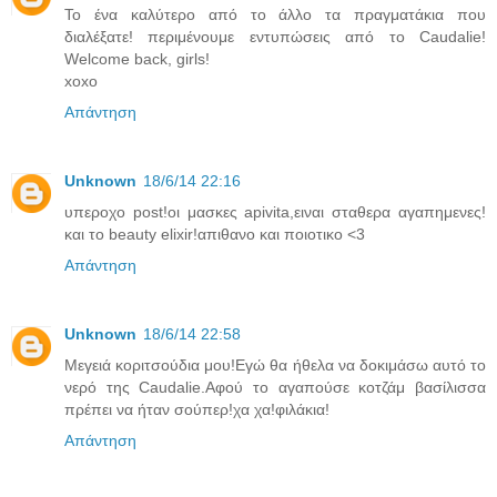
Το ένα καλύτερο από το άλλο τα πραγματάκια που
διαλέξατε! περιμένουμε εντυπώσεις από το Caudalie!
Welcome back, girls!
xoxo
Απάντηση
Unknown
18/6/14 22:16
υπεροχο post!οι μασκες apivita,ειναι σταθερα αγαπημενες!
και το beauty elixir!απιθανο και ποιοτικο <3
Απάντηση
Unknown
18/6/14 22:58
Μεγειά κοριτσούδια μου!Εγώ θα ήθελα να δοκιμάσω αυτό το
νερό της Caudalie.Αφού το αγαπούσε κοτζάμ βασίλισσα
πρέπει να ήταν σούπερ!χα χα!φιλάκια!
Απάντηση