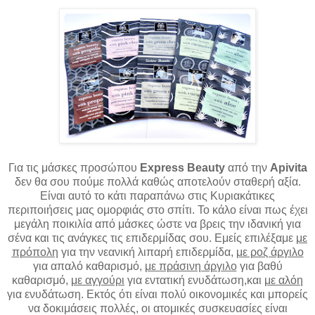
Για τις μάσκες προσώπου
Express Beauty
από την
Apivita
δεν θα σου πούμε πολλά καθώς αποτελούν σταθερή αξία.
Είναι αυτό το κάτι παραπάνω στις Κυριακάτικες
περιποιήσεις μας ομορφιάς στο σπίτι. Το κάλο είναι πως έχει
μεγάλη ποικιλία από μάσκες ώστε να βρεις την ιδανική για
σένα και τις ανάγκες τις επιδερμίδας σου. Εμείς επιλέξαμε
με
πρόπολη
για την νεανική λιπαρή επιδερμίδα,
με ροζ άργιλο
για απαλό καθαρισμό,
με πράσινη άργιλο
για βαθύ
καθαρισμό,
με αγγούρι
για εντατική ενυδάτωση,και
με αλόη
για ενυδάτωση. Εκτός ότι είναι πολύ οικονομικές και μπορείς
να δοκιμάσεις πολλές, οι ατομικές συσκευασίες είναι