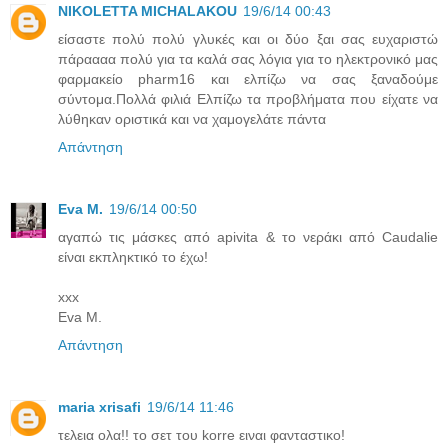
NIKOLETTA MICHALAKOU
19/6/14 00:43
είσαστε πολύ πολύ γλυκές και οι δύο ξαι σας ευχαριστώ
πάραααα πολύ για τα καλά σας λόγια για το ηλεκτρονικό μας
φαρμακείο pharm16 και ελπίζω να σας ξαναδούμε
σύντομα.Πολλά φιλιά Ελπίζω τα προβλήματα που είχατε να
λύθηκαν οριστικά και να χαμογελάτε πάντα
Απάντηση
Eva M.
19/6/14 00:50
αγαπώ τις μάσκες από apivita & το νεράκι από Caudalie
είναι εκπληκτικό το έχω!
xxx
Eva M.
Απάντηση
maria xrisafi
19/6/14 11:46
τελεια ολα!! το σετ του korre ειναι φανταστικο!