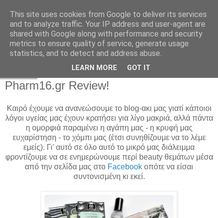
This site uses cookies from Google to deliver its services
and to analyze traffic. Your IP address and user-agent are
shared with Google along with performance and security
metrics to ensure quality of service, generate usage
statistics, and to detect and address abuse.
LEARN MORE
GOT IT
18.6.14
Pharm16.gr Review!
Καιρό έχουμε να ανανεώσουμε το blog-ακι μας γιατί κάποιοι
λόγοι υγείας μας έχουν κρατήσει για λίγο μακριά, αλλά πάντα
η ομορφιά παραμένει η αγάπη μας - η κρυφή μας
ευχαρίστηση - το χόμπι μας (έτσι συνηθίζουμε να το λέμε
εμείς). Γι' αυτό σε όλο αυτό το μικρό μας διάλειμμα
φροντίζουμε να σε ενημερώνουμε περί beauty θεμάτων μέσα
από την σελίδα μας στο
Facebook
οπότε να είσαι
συντονισμένη κι εκεί.