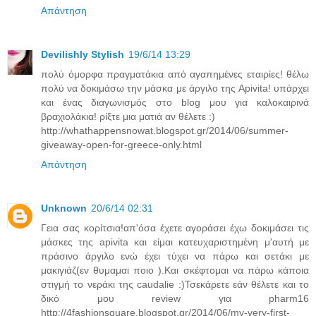
Απάντηση
Devilishly Stylish
19/6/14 13:29
πολύ όμορφα πραγματάκια από αγαπημένες εταιρίες! θέλω
πολύ να δοκιμάσω την μάσκα με άργιλο της Apivita! υπάρχει
και ένας διαγωνισμός στο blog μου για καλοκαιρινά
βραχιολάκια! ρίξτε μια ματιά αν θέλετε :)
http://whathappensnowat.blogspot.gr/2014/06/summer-
giveaway-open-for-greece-only.html
Απάντηση
Unknown
20/6/14 02:31
Γεια σας κορίτσια!απ'όσα έχετε αγοράσει έχω δοκιμάσει τις
μάσκες της apivita και είμαι κατευχαριστημένη μ'αυτή με
πράσινο άργιλο ενώ έχει τύχει να πάρω και σετάκι με
μακιγιάζ(εν θυμαμαι ποιο ).Και σκέφτομαι να πάρω κάποια
στιγμή το νεράκι της caudalie :)Τσεκάρετε εάν θέλετε και το
δικό μου review για pharm16
http://4fashionsquare.blogspot.gr/2014/06/my-very-first-