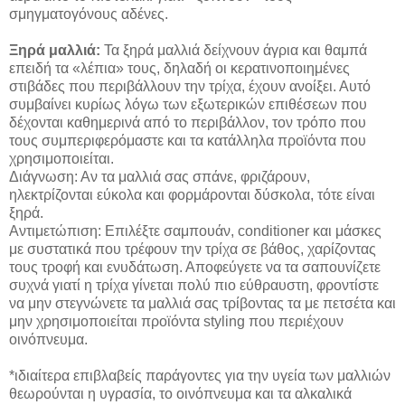
σμηγματογόνους αδένες.
Ξηρά μαλλιά:
Τα ξηρά μαλλιά δείχνουν άγρια και θαμπά
επειδή τα «λέπια» τους, δηλαδή οι κερατινοποιημένες
στιβάδες που περιβάλλουν την τρίχα, έχουν ανοίξει. Αυτό
συμβαίνει κυρίως λόγω των εξωτερικών επιθέσεων που
δέχονται καθημερινά από το περιβάλλον, τον τρόπο που
τους συμπεριφερόμαστε και τα κατάλληλα προϊόντα που
χρησιμοποιείται.
Διάγνωση: Αν τα μαλλιά σας σπάνε, φριζάρουν,
ηλεκτρίζονται εύκολα και φορμάρονται δύσκολα, τότε είναι
ξηρά.
Αντιμετώπιση: Επιλέξτε σαμπουάν,
conditioner
και μάσκες
με συστατικά που τρέφουν την τρίχα σε βάθος, χαρίζοντας
τους τροφή και ενυδάτωση. Αποφεύγετε να τα σαπουνίζετε
συχνά
γιατί η τρίχα
γίνεται πολύ πιο εύθραυστη
,
φροντίστε
να μην στεγνώνετε τα μαλλιά σας τρίβοντας τα με πετσέτα και
μην χρησιμοποιείται προϊόντα
styling
που περιέχουν
οινόπνευμα.
*ιδιαίτερα επιβλαβείς παράγοντες για την υγεία των μαλλιών
θεωρούνται η υγρασία, το οινόπνευμα και τα αλκαλικά